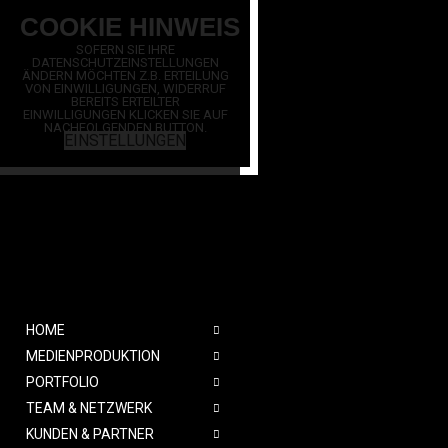
SOFERN SIE IHRE
DATENSCHUTZEINSTELLUNGEN
ÄNDERN MÖCHTEN Z.B. ERTEILUNG
VON EINWILLIGUNGEN, WIDERRUF
BEREITS ERTEILTER
EINWILLIGUNGEN KLICKEN SIE AUF
NACHFOLGENDEN BUTTON.
EINSTELLUNGEN
HOME
MEDIENPRODUKTION
PORTFOLIO
TEAM & NETZWERK
KUNDEN & PARTNER